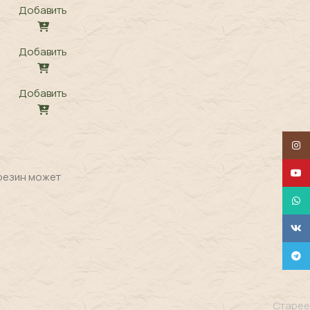
Добавить
Добавить
Добавить
Insta
YouT
резин может
What
VK
Tele
Старее