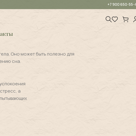
+7 900 650-55-
акты
тела. Оно может быть полезно для
ению сна.
 успокоения
стресс, а
испытывающих