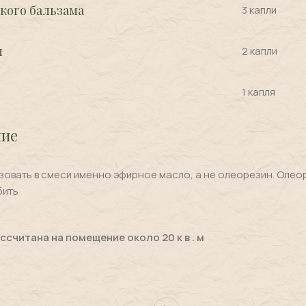
кого бальзама
3 капли
ы
2 капли
1 капля
ие
овать в смеси именно эфирное масло, а не олеорезин. Олео
бить
ссчитана на помещение около 20 к в . м