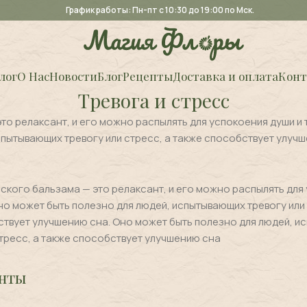
График работы: Пн-пт с 10:30 до 19:00 по Мск.
лог
О Нас
Новости
Блог
Рецепты
Доставка и оплата
Конт
Тревога и стресс
о релаксант, и его можно распылять для успокоения души и 
спытывающих тревогу или стресс, а также способствует улучш
кого бальзама — это релаксант, и его можно распылять для
Оно может быть полезно для людей, испытывающих тревогу или 
твует улучшению сна. Оно может быть полезно для людей, 
 стресс, а также способствует улучшению сна
нты