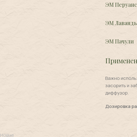
ЭМ Перуанс
ЭМ Лаванд
ЭМ Пачули
Применен
Важно использ
засорить и за
диффузор.
Дозировка ра
Новые