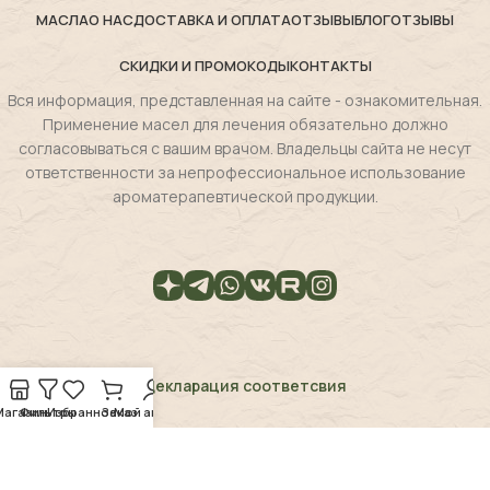
МАСЛА
О НАС
ДОСТАВКА И ОПЛАТА
ОТЗЫВЫ
БЛОГ
ОТЗЫВЫ
СКИДКИ И ПРОМОКОДЫ
КОНТАКТЫ
Вся информация, представленная на сайте - ознакомительная.
Применение масел для лечения обязательно должно
согласовываться с вашим врачом. Владельцы сайта не несут
ответственности за непрофессиональное использование
ароматерапевтической продукции.
Декларация соответсвия
Магазин
Фильтры
Избранное
Заказ
Мой аккаунт
Magie de la flore
2025