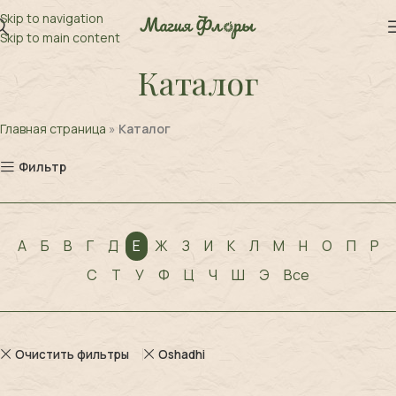
Skip to navigation
Skip to main content
Каталог
Главная страница
»
Каталог
Фильтр
А
Б
В
Г
Д
Е
Ж
З
И
К
Л
М
Н
О
П
Р
С
Т
У
Ф
Ц
Ч
Ш
Э
Все
Очистить фильтры
Oshadhi