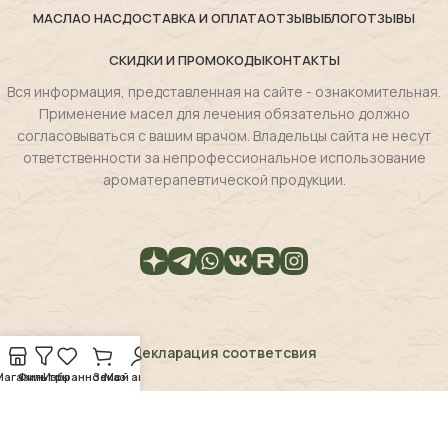
МАСЛА
О НАС
ДОСТАВКА И ОПЛАТА
ОТЗЫВЫ
БЛОГ
ОТЗЫВЫ
СКИДКИ И ПРОМОКОДЫ
КОНТАКТЫ
Вся информация, представленная на сайте - ознакомительная.
Применение масел для лечения обязательно должно
согласовываться с вашим врачом. Владельцы сайта не несут
ответственности за непрофессиональное использование
ароматерапевтической продукции.
Декларация соответсвия
Магазин
Фильтры
Избранное
Заказ
Мой аккаунт
Magie de la flore
2025