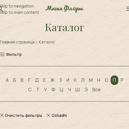
Skip to navigation
Skip to main content
Каталог
Главная страница
»
Каталог
Фильтр
А
Б
В
Г
Д
Е
Ж
З
И
К
Л
М
Н
О
П
Р
С
Т
У
Ф
Ц
Ч
Ш
Э
Все
Очистить фильтры
Oshadhi