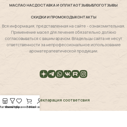
МАСЛА
О НАС
ДОСТАВКА И ОПЛАТА
ОТЗЫВЫ
БЛОГ
ОТЗЫВЫ
СКИДКИ И ПРОМОКОДЫ
КОНТАКТЫ
Вся информация, представленная на сайте - ознакомительная.
Применение масел для лечения обязательно должно
согласовываться с вашим врачом. Владельцы сайта не несут
ответственности за непрофессиональное использование
ароматерапевтической продукции.
Декларация соответсвия
Магазин
Фильтры
Избранное
Заказ
Мой аккаунт
Magie de la flore
2025