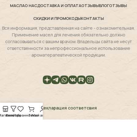
МАСЛА
О НАС
ДОСТАВКА И ОПЛАТА
ОТЗЫВЫ
БЛОГ
ОТЗЫВЫ
СКИДКИ И ПРОМОКОДЫ
КОНТАКТЫ
Вся информация, представленная на сайте - ознакомительная.
Применение масел для лечения обязательно должно
согласовываться с вашим врачом. Владельцы сайта не несут
ответственности за непрофессиональное использование
ароматерапевтической продукции.
Декларация соответсвия
Магазин
Фильтры
Избранное
Заказ
Мой аккаунт
Magie de la flore
2025