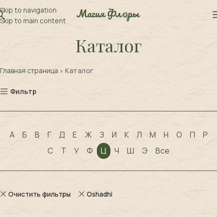
Skip to navigation
Skip to main content
Каталог
Главная страница
»
Каталог
Фильтр
А
Б
В
Г
Д
Е
Ж
З
И
К
Л
М
Н
О
П
Р
С
Т
У
Ф
Ц
Ч
Ш
Э
Все
Очистить фильтры
Oshadhi