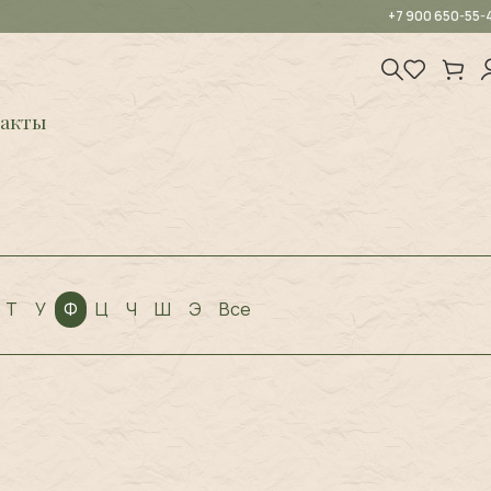
+7 900 650-55-
акты
Т
У
Ф
Ц
Ч
Ш
Э
Все