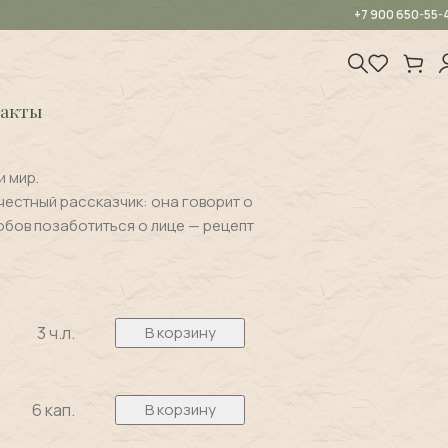
+7 900 650-55-
акты
и мир.
 честный рассказчик: она говорит о
обов позаботиться о лице — рецепт
3 ч.л.
В корзину
6 кап.
В корзину