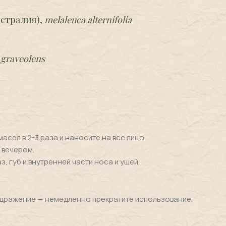
стралия),
melaleuca alternifolia
graveolens
сел в 2-3 раза и наносите на все лицо.
 вечером.
, губ и внутренней части носа и ушей.
здражение — немедленно прекратите использование.