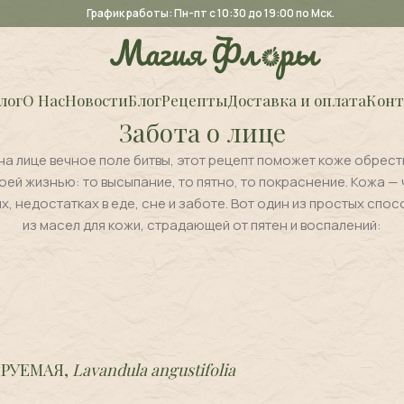
График работы: Пн-пт с 10:30 до 19:00 по Мск.
лог
О Нас
Новости
Блог
Рецепты
Доставка и оплата
Конт
Забота о лице
на лице вечное поле битвы, этот рецепт поможет коже обрест
оей жизнью: то высыпание, то пятно, то покраснение. Кожа —
, недостатках в еде, сне и заботе. Вот один из простых спос
из масел для кожи, страдающей от пятен и воспалений:
ИРУЕМАЯ,
Lavandula angustifolia