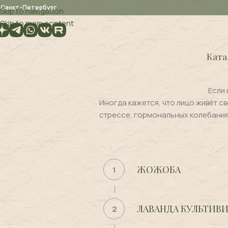
. Санкт-Петербург
Skip to navigation
Skip to main content
Ката
Если 
Иногда кажется, что лицо живёт св
стрессе, гормональных колебаниях
ЖОЖОБА
1
ЛАВАНДА КУЛЬТИВ
2