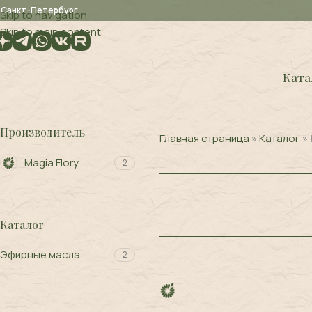
. Санкт-Петербург
Skip to navigation
Skip to main content
Ката
Производитель
Главная страница
»
Каталог
»
Magia Flory
2
Каталог
Эфирные масла
2