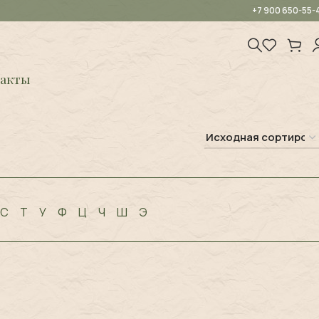
+7 900 650-55-
акты
С
Т
У
Ф
Ц
Ч
Ш
Э