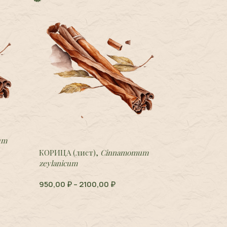
um
КОРИЦА (лист),
Cinnamomum
zeylanicum
950,00
₽
–
2100,00
₽