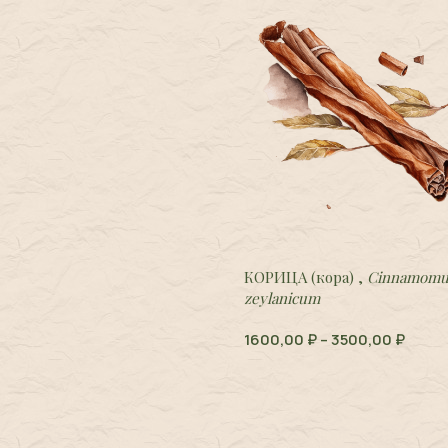
КОРИЦА (кора) ,
Cinnamom
zeylanicum
1600,00
₽
–
3500,00
₽