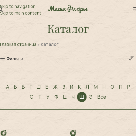
Skip to navigation
Skip to main content
Каталог
Главная страница
»
Каталог
Фильтр
А
Б
В
Г
Д
Е
Ж
З
И
К
Л
М
Н
О
П
Р
С
Т
У
Ф
Ц
Ч
Ш
Э
Все