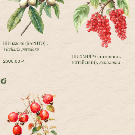
ШИ масло (КАРИТЭ) ,
Vitellaria paradoxa
(butyrospermum parkii)
ШИЗАНДРА (лимонник
2300,00
₽
китайский),
Schisandra
chinensis