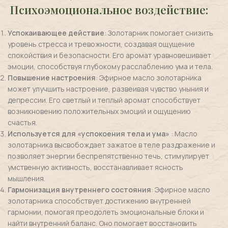
Психоэмоциональное воздействие:
Успокаивающее действие
: Золотарник помогает снизить
уровень стресса и тревожности, создавая ощущение
спокойствия и безопасности. Его аромат уравновешивает
эмоции, способствуя глубокому расслаблению ума и тела.
Повышение настроения
: Эфирное масло золотарника
может улучшить настроение, развеивая чувство уныния и
депрессии. Его светлый и теплый аромат способствует
возникновению положительных эмоций и ощущению
счастья.
Используется для «успокоения тела и ума»
: Масло
золотарника высвобождает зажатое в теле раздражение и
позволяет энергии беспрепятственно течь, стимулирует
умственную активность, восстанавливает ясность
мышления.
Гармонизация внутреннего состояния
: Эфирное масло
золотарника способствует достижению внутренней
гармонии, помогая преодолеть эмоциональные блоки и
найти внутренний баланс. Оно помогает восстановить