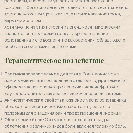
растением, способным указать на местонахождение
сокровищ. Согласно легенде, только тот, кто действительно
достоин, может увидеть, как золотарник наклоняется над
зарытым золотом.
Хотя многие из этих историй и легенд носят мифический
характер, они подчеркивают культурное значение
золотарника и его восприятие как растения, обладающего
особыми свойствами и значениями.
Терапевтическое воздействие
:
Противовоспалительное действие
: Золотарник может
помочь уменьшить воспаление и отек, благодаря чему его
эфирное масло полезно при лечении пиелонефритов и
других воспалительных состояний мочеполовой системы
Антисептические свойства
: Эфирное масло золотарника
обладает антисептическими свойствами, делая его
полезным для очищения ран и предотвращения инфекций.
Облегчение боли
: Оно может использоваться для
облегчения различных видов боли, включая головную боль,
мышечные и суставные боли благодаря своему