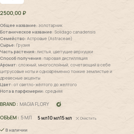
2500,00
₽
Общее название:
золотарник
Ботаническое название:
Solidago canadensis
Семейство:
Астровые (Astraceae)
Сырье:
Грузия
Часть растения:
листья, цветущие верхушки
Способ получения:
паровая дистилляция
Аромат:
сложный, многослойный, сочетающий в себе
цитрусовые ноты и одновременно тонкие землистые и
древесные акценты
Цвет:
от светло-жёлтого до желтого
Нота в парфюмерии:
средняя
BRAND
MAGIA FLORY
ОБЪЕМ
5 МЛ
5 мл
10 мл
15 мл
Очистить
В наличии