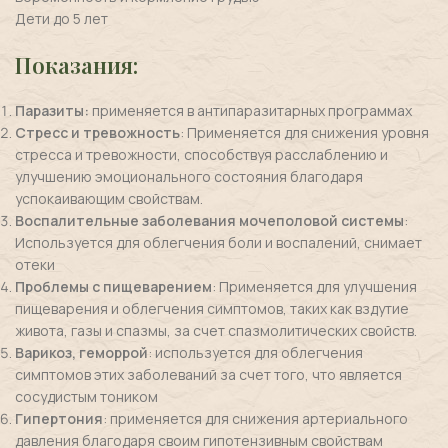
Дети до 5 лет
Показания:
Паразиты:
применяется в антипаразитарных программах
Стресс и тревожность
: Применяется для снижения уровня
стресса и тревожности, способствуя расслаблению и
улучшению эмоционального состояния благодаря
успокаивающим свойствам.
Воспалительные заболевания
мочеполовой системы
:
Используется для облегчения боли и воспалений, снимает
отеки
Проблемы с пищеварением
: Применяется для улучшения
пищеварения и облегчения симптомов, таких как вздутие
живота, газы и спазмы, за счет спазмолитических свойств.
Варикоз, геморрой
: используется для облегчения
симптомов этих заболеваний за счет того, что является
сосудистым тоником
Гипертония
: применяется для снижения артериального
давления благодаря своим гипотензивным свойствам