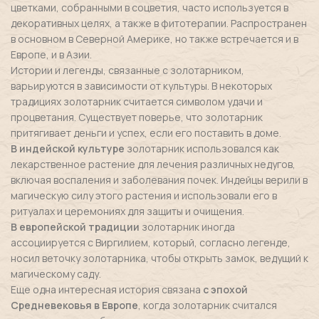
цветками, собранными в соцветия, часто используется в
декоративных целях, а также в фитотерапии. Распространен
в основном в Северной Америке, но также встречается и в
Европе, и в Азии.
Истории и легенды, связанные с золотарником,
варьируются в зависимости от культуры. В некоторых
традициях золотарник считается символом удачи и
процветания. Существует поверье, что золотарник
притягивает деньги и успех, если его поставить в доме.
В индейской культуре
золотарник использовался как
лекарственное растение для лечения различных недугов,
включая воспаления и заболевания почек. Индейцы верили в
магическую силу этого растения и использовали его в
ритуалах и церемониях для защиты и очищения.
В европейской традиции
золотарник иногда
ассоциируется с Виргилием, который, согласно легенде,
носил веточку золотарника, чтобы открыть замок, ведущий к
магическому саду.
Еще одна интересная история связана
с эпохой
Средневековья в Европе
, когда золотарник считался