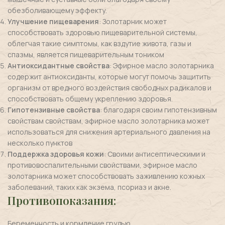
обезболивающему эффекту.
Улучшение пищеварения
: Золотарник может
способствовать здоровью пищеварительной системы,
облегчая такие симптомы, как вздутие живота, газы и
спазмы, является пищеварительным тоником
Антиоксидантные свойства
: Эфирное масло золотарника
содержит антиоксиданты, которые могут помочь защитить
организм от вредного воздействия свободных радикалов и
способствовать общему укреплению здоровья.
Гипотензивные свойства
: благодаря своим гипотензивным
свойствам свойствам, эфирное масло золотарника может
использоваться для снижения артериального давления на
несколько пунктов
Поддержка здоровья кожи
: Своими антисептическими и
противовоспалительными свойствами, эфирное масло
золотарника может способствовать заживлению кожных
заболеваний, таких как экзема, псориаз и акне.
Противопоказания:
Беременность и кормление грудью