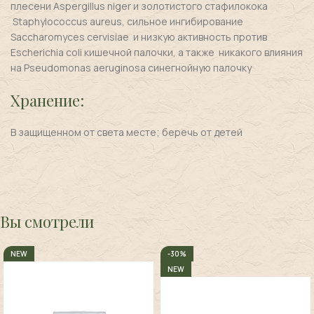
плесени Aspergillus niger и золотистого стафилокока
Staphylococcus aureus, сильное ингибирование
Saccharomyces cervisiae и низкую активность против
Escherichia coli кишечной палочки, а также никакого влияния
на Pseudomonas aeruginosa синегнойную палочку
Хранение:
В защищенном от света месте; беречь от детей
Вы смотрели
NEW
-30%
NEW