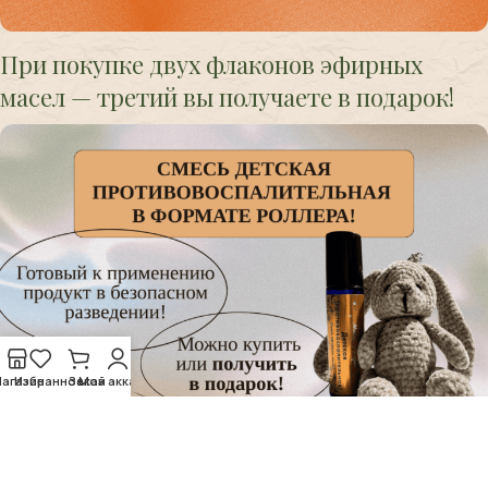
При покупке двух флаконов эфирных
масел — третий вы получаете в подарок!
агазин
Избранное
Заказ
Мой аккаунт
ДЕТСКАЯ СМЕСЬ В ПОДАРОК