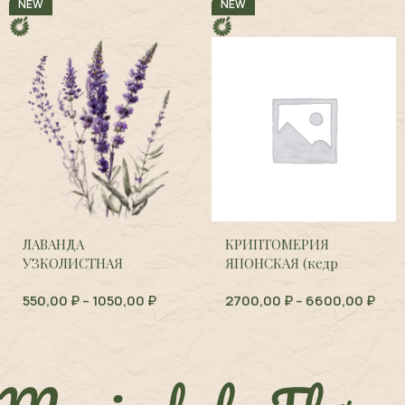
NEW
NEW
ЛАВАНДА
КРИПТОМЕРИЯ
УЗКОЛИСТНАЯ
ЯПОНСКАЯ (кедр
(Болгария),
Lavandula
японский),
Cryptomeria
550,00
₽
–
1050,00
₽
2700,00
₽
–
6600,00
₽
angustifolia
japonica