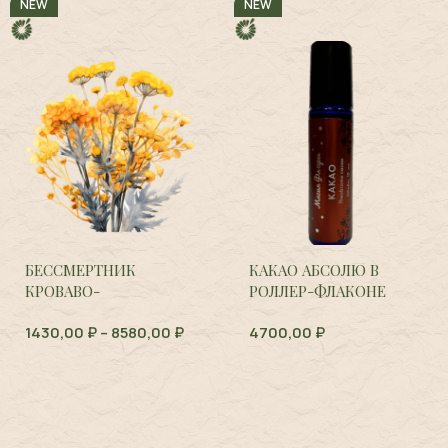
NEW
NEW
БЕССМЕРТНИК
КАКАО АБСОЛЮ В
КРОВАВО-
РОЛЛЕР-ФЛАКОНЕ
КРАСНЫЙ,
Helichrysum
1430,00
₽
–
8580,00
₽
4700,00
₽
sanguineum