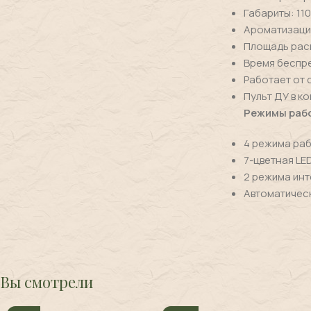
Габариты: 110
Ароматизация
Площадь расп
Время беспре
Работает от 
Пульт ДУ в к
Режимы раб
4 режима раб
7-цветная LE
2 режима инт
Автоматическ
Вы смотрели