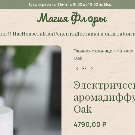
График работы: Пн-пт с 10:30 до 19:00 по Мск.
лог
О Нас
Новости
Блог
Рецепты
Доставка и оплата
Конт
Главная страница
»
Каталог
Oak
Электричес
аромадиффуз
Oak
4790,00
₽