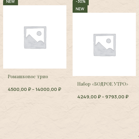
NEW
-30%
NEW
Ромашковое трио
Набор «БОДРОЕ УТРО»
4500,00
₽
–
14000,00
₽
4249,00
₽
–
9793,00
₽