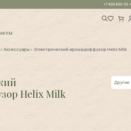
+7 900 650-55-
акты
»
Аксессуары
»
Электрический аромадиффузор Helix Milk
кий
Другие
ор Helix Milk