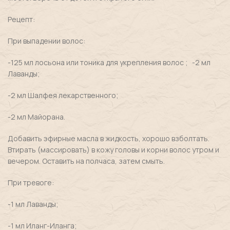
Рецепт:
При выпадении волос:
-125 мл лосьона или тоника для укрепления волос ; -2 мл
Лаванды;
-2 мл Шалфея лекарственного;
-2 мл Майорана.
Добавить эфирные масла в жидкость, хорошо взболтать.
Втирать (массировать) в кожу головы и корни волос утром и
вечером. Оставить на полчаса, затем смыть.
При тревоге:
-1 мл Лаванды;
-1 мл Иланг-Иланга;