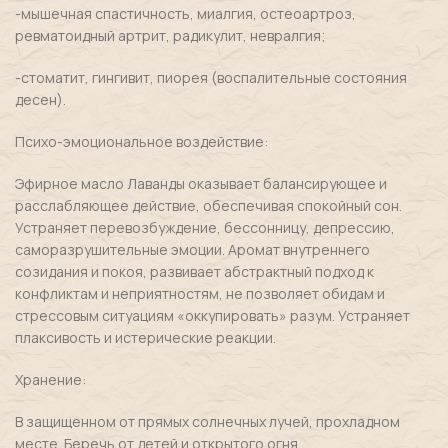
-мышечная спастичность, миалгия, остеоартроз,
ревматоидный артрит, радикулит, невралгия;
-стоматит, гингивит, пиорея (воспалительные состояния
десен).
Психо-эмоциональное воздействие:
Эфирное масло Лаванды оказывает балансирующее и
расслабляющее действие, обеспечивая спокойный сон.
Устраняет перевозбуждение, бессонницу, депрессию,
саморазрушительные эмоции. Аромат внутреннего
созидания и покоя, развивает абстрактный подход к
конфликтам и неприятностям, не позволяет обидам и
стрессовым ситуациям «оккупировать» разум. Устраняет
плаксивость и истерические реакции.
Хранение:
В защищенном от прямых солнечных лучей, прохладном
месте. Беречь от детей и открытого огня.