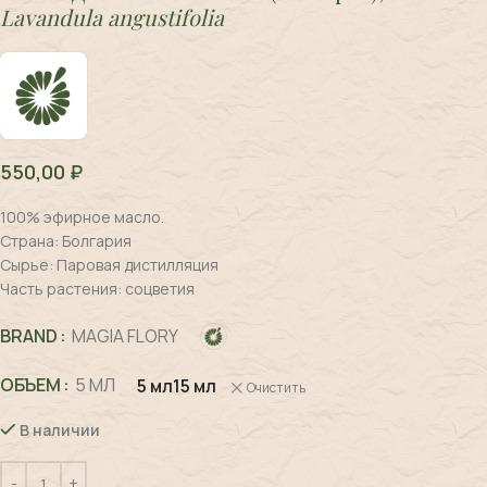
Lavandula angustifolia
550,00
₽
100% эфирное масло.
Страна: Болгария
Сырье: Паровая дистилляция
Часть растения: соцветия
BRAND
MAGIA FLORY
ОБЪЕМ
5 МЛ
5 мл
15 мл
Очистить
В наличии