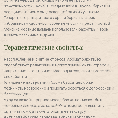
богиней Афродитой, символизируя её красоту и
женственность. Также, в Средние века в Европе, бархатцы
ассоциировались с рыцарской любовью и чувствами.
Говорят, что рыцари часто дарили бархатцы своим
избранницам как символ своей нежности и преданности. В
Мексике местные шаманы использовали бархатцы, чтобы
вызвать различные видения.
Терапевтические свойства:
Расслабление и снятие стресса
: Аромат бархатцев
способствует релаксации и может помочь снять стресс и
напряжение. Это отличное масло для создания атмосферы
спокойствия.
Улучшение настроения
: Арома бархатцев может
поднимать настроение и помогать бороться с депрессией и
бессонницей.
Уход за кожей:
Эфирное масло бархатцев может быть
полезным для ухода за кожей. Оно помогает увлажнить и
смягчить кожу, а также улучшить её текстуру.
Антисептические свойства:
Бархатцы обладают