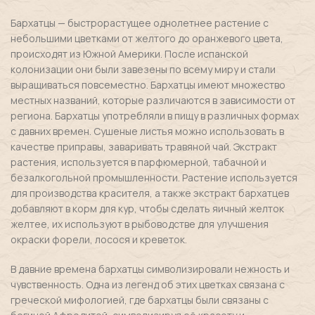
Бархатцы — быстрорастущее однолетнее растение с
небольшими цветками от желтого до оранжевого цвета,
происходят из Южной Америки. После испанской
колонизации они были завезены по всему миру и стали
выращиваться повсеместно. Бархатцы имеют множество
местных названий, которые различаются в зависимости от
региона. Бархатцы употребляли в пищу в различных формах
с давних времен. Сушеные листья можно использовать в
качестве приправы, заваривать травяной чай. Экстракт
растения, используется в парфюмерной, табачной и
безалкогольной промышленности. Растение используется
для производства красителя, а также экстракт бархатцев
добавляют в корм для кур, чтобы сделать яичный желток
желтее, их используют в рыбоводстве для улучшения
окраски форели, лосося и креветок.
В давние времена бархатцы символизировали нежность и
чувственность. Одна из легенд об этих цветках связана с
греческой мифологией, где бархатцы были связаны с