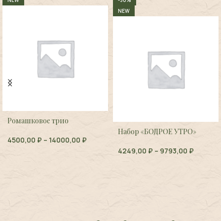
NEW
-30%
NEW
Ромашковое трио
Набор «БОДРОЕ УТРО»
4500,00
₽
–
14000,00
₽
4249,00
₽
–
9793,00
₽