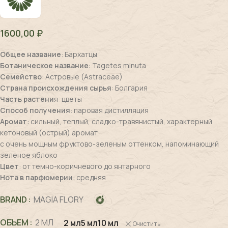
1600,00
₽
Общее название
: Бархатцы
Ботаническое название
: Tagetes minuta
Семейство
: Астровые (Astraceae)
Страна происхождения сырья
: Болгария
Часть растени
я: цветы
Способ получения
: паровая дистилляция
Аромат
: сильный, теплый, сладко-травянистый, характерный
кетоновый (острый) аромат
с очень мощным фруктово-зеленым оттенком, напоминающий
зеленое яблоко
Цвет
: от темно-коричневого до янтарного
Нота в парфюмерии
: средняя
BRAND
MAGIA FLORY
ОБЪЕМ
2 МЛ
2 мл
5 мл
10 мл
Очистить