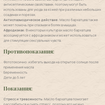
антисептическими свойствами, поэтому могут быть
использованы для ухода за кожей при различных небольших
ссадинах и порезах.
Антиспазмодическое действие:
Масло бархатцев также
может помочь при спазмах и болях в мышцах.
Афродизиак:
В некоторых культурах масло бархатцев
ассоциируется с афродизиаком и может использоваться
для стимуляции сексуальных чувств.
Противопоказания
:
Фототоксично: избегать выхода на открытое солнце после
применения масла
Беременность
Дети до 5 лет
Показания:
Стресс и тревожность:
Масло бархатцев помогает
расслабиться и снять стресс, поэтому его можно