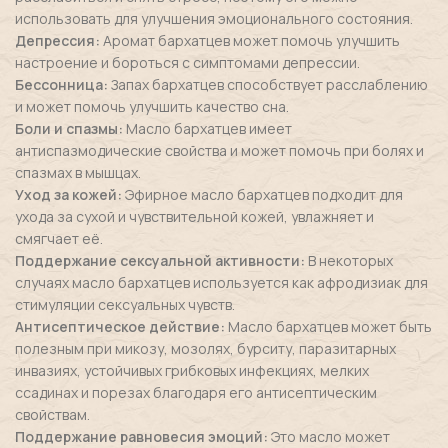
использовать для улучшения эмоционального состояния.
Депрессия:
Аромат бархатцев может помочь улучшить
настроение и бороться с симптомами депрессии.
Бессонница:
Запах бархатцев способствует расслаблению
и может помочь улучшить качество сна.
Боли и спазмы:
Масло бархатцев имеет
антиспазмодические свойства и может помочь при болях и
спазмах в мышцах.
Уход за кожей:
Эфирное масло бархатцев подходит для
ухода за сухой и чувствительной кожей, увлажняет и
смягчает её.
Поддержание сексуальной активности:
В некоторых
случаях масло бархатцев используется как афродизиак для
стимуляции сексуальных чувств.
Антисептическое действие:
Масло бархатцев может быть
полезным при микозу, мозолях, бурситу, паразитарных
инвазиях, устойчивых грибковых инфекциях, мелких
ссадинах и порезах благодаря его антисептическим
свойствам.
Поддержание равновесия эмоций:
Это масло может