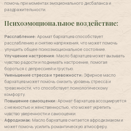
помочь при моментах эмоционального дисбаланса и
раздражительности.
Психоэмоциональное воздействие:
Расслабление:
Аромат бархатцев способствует
расслаблению и снятию напряжения, что может помочь
улучшить общее психоэмоциональное состояние.
Улучшение настроения:
Масло бархатцев может вызывать
чувство радости и поднимать настроение, помогая
бороться с депрессией и грустью.
Уменьшение стресса и тревожности:
Эфирное масло
бархатцев может помочь снизить уровень стресса и
тревожности, что способствует психологическому
комфорту.
Повышение самооценки:
Аромат бархатцев ассоциируется
с нежностью и женственностью, что может укрепить
чувство уверенности и самооценки.
Афродизиак:
Масло бархатцев считается афродизиаком и
может помочь усилить романтическую атмосферу.