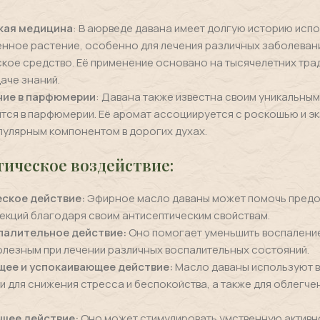
кая медицина
: В аюрведе давана имеет долгую историю исп
енное растение, особенно для лечения различных заболевани
кое средство. Её применение основано на тысячелетних тра
аче знаний.
ние в парфюмерии
: Давана также известна своим уникальны
тся в парфюмерии. Её аромат ассоциируется с роскошью и эк
пулярным компонентом в дорогих духах.
тическое воздействие:
ское действие:
Эфирное масло даваны может помочь предо
екций благодаря своим антисептическим свойствам.
палительное действие:
Оно помогает уменьшить воспаление 
олезным при лечении различных воспалительных состояний.
ее и успокаивающее действие:
Масло даваны используют в
 для снижения стресса и беспокойства, а также для облегче
щее действие:
Оно может стимулировать умственную активн