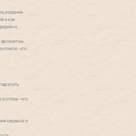
ользования
й и как
дициях и
м ароматом,
зотикой, что
твратить
и отёки, что
ния нервного
ость,