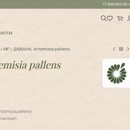
+7 900 650-55-
акты
»
MF
»
ДАВАНА, Artemisia pallens
emisia pallens
rtemisia pallens
eraceae)