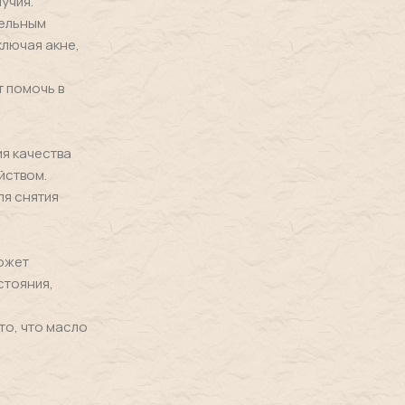
учия.
тельным
ключая акне,
 помочь в
ия качества
йством.
ля снятия
ожет
стояния,
то, что масло