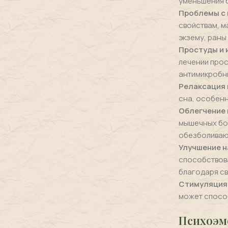
уменьшения 
Проблемы с
свойствам, м
экзему, раны
Простуды и 
лечении прос
антимикробн
Релаксация 
сна, особенн
Облегчение 
мышечных бол
обезболиваю
Улучшение н
способствов
благодаря св
Стимуляция
может спосо
Психоэм