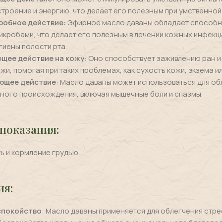
троение и энергию, что делает его полезным при умственной
робное действие:
Эфирное масло даваны обладает способ
икробами, что делает его полезным в лечении кожных инфекци
гиены полости рта.
щее действие на кожу:
Оно способствует заживлению ран 
жи, помогая при таких проблемах, как сухость кожи, экзема ил
ющее действие:
Масло даваны может использоваться для об
ного происхождения, включая мышечные боли и спазмы.
показания:
ь и кормление грудью
ия:
спокойство
: Масло даваны применяется для облегчения стре