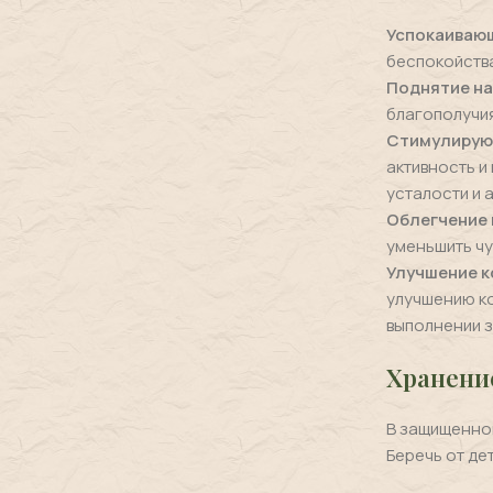
Успокаиваю
беспокойств
Поднятие н
благополучия
Стимулирую
активность и
усталости и а
Облегчение 
уменьшить чу
Улучшение к
улучшению ко
выполнении з
Хранени
В защищенном
Беречь от де