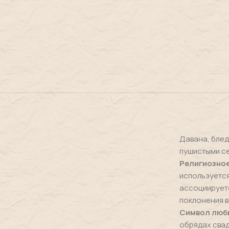
Давана, блед
пушистыми се
Религиозное
используется
ассоциируетс
поклонения в
Символ любв
обрядах свад