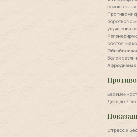
повышать нас
Противомик
бороться с м
улучшении ги
Регенерирую
состояния ко
Обезболива
болей различ
Афродизиак
Противо
Беременност
Дети до 7 лет
Показан
Стресс и бе