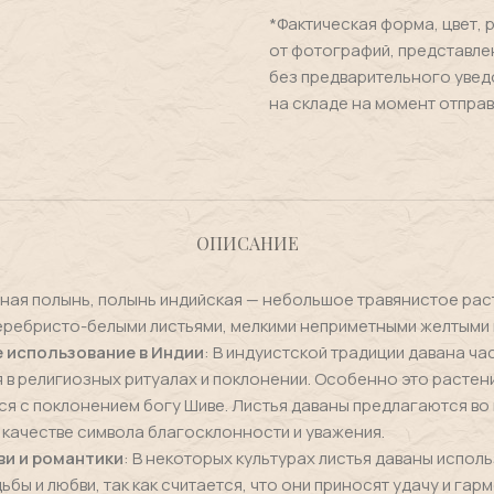
*Фактическая форма, цвет, 
от фотографий, представле
без предварительного увед
на складе на момент отправ
ОПИСАНИЕ
ная полынь, полынь индийская — небольшое травянистое рас
ребристо-белыми листьями, мелкими неприметными желтыми 
 использование в Индии
: В индуистской традиции давана ча
 в религиозных ритуалах и поклонении. Особенно это растен
я с поклонением богу Шиве. Листья даваны предлагаются во
 качестве символа благосклонности и уважения.
и и романтики
: В некоторых культурах листья даваны исполь
ьбы и любви, так как считается, что они приносят удачу и гар