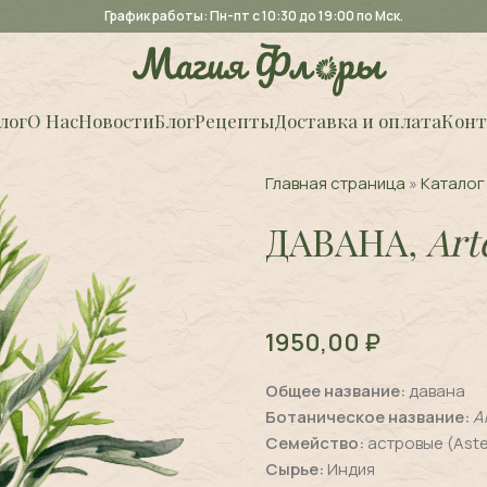
График работы: Пн-пт с 10:30 до 19:00 по Мск.
лог
О Нас
Новости
Блог
Рецепты
Доставка и оплата
Конт
Главная страница
»
Каталог
ДАВАНА,
Art
1950,00
₽
Общее название:
давана
Ботаническое название:
A
Семейство:
астровые (Ast
Сырье:
Индия