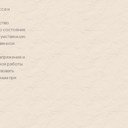
сса и
ство
о состояния.
 умственную
твенной
напряжение и
ной работы.
твовать
зным при