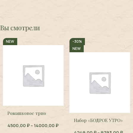
Вы смотрели
NEW
-30%
NEW
Ромашковое трио
Набор «БОДРОЕ УТРО»
4500,00
₽
–
14000,00
₽
4249,00
₽
–
9793,00
₽