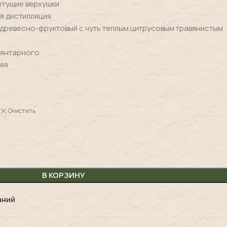
етущие верхушки
я дистилляция
 древесно-фруктовый с чуть теплым цитрусовым травянистым
 янтарного
яя
Очистить
В КОРЗИНУ
аний