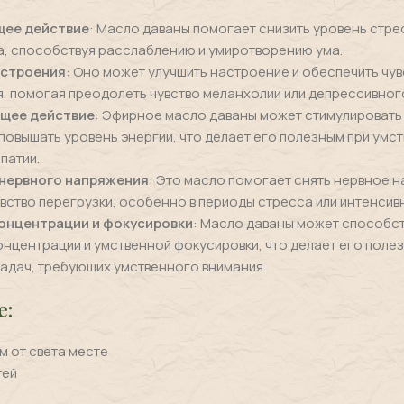
щее действие
: Масло даваны помогает снизить уровень стре
а, способствуя расслаблению и умиротворению ума.
астроения
: Оно может улучшить настроение и обеспечить чув
, помогая преодолеть чувство меланхолии или депрессивног
щее действие
: Эфирное масло даваны может стимулировать
 повышать уровень энергии, что делает его полезным при умс
патии.
нервного напряжения
: Это масло помогает снять нервное 
вство перегрузки, особенно в периоды стресса или интенсив
онцентрации и фокусировки
: Масло даваны может способс
нцентрации и умственной фокусировки, что делает его поле
адач, требующих умственного внимания.
е:
 от света месте
тей