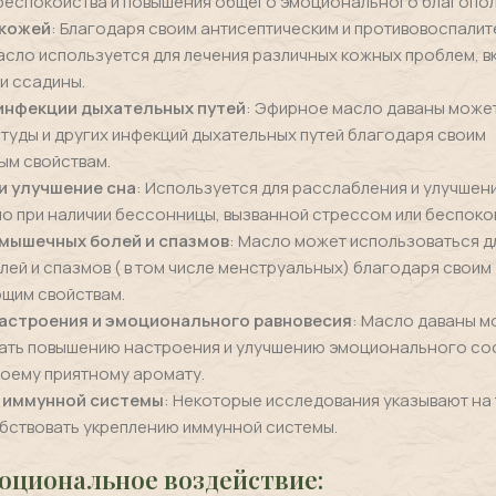
беспокойства и повышения общего эмоционального благопол
 кожей
: Благодаря своим антисептическим и противовоспали
асло используется для лечения различных кожных проблем, в
 и ссадины.
инфекции дыхательных путей
: Эфирное масло даваны может
туды и других инфекций дыхательных путей благодаря своим
ым свойствам.
и улучшение сна
: Используется для расслабления и улучшен
о при наличии бессонницы, вызванной стрессом или беспоко
мышечных болей и спазмов
: Масло может использоваться д
ей и спазмов ( в том числе менструальных) благодаря своим
щим свойствам.
астроения и эмоционального равновесия
: Масло даваны м
ать повышению настроения и улучшению эмоционального со
оему приятному аромату.
 иммунной системы
: Некоторые исследования указывают на 
бствовать укреплению иммунной системы.
оциональное воздействие: