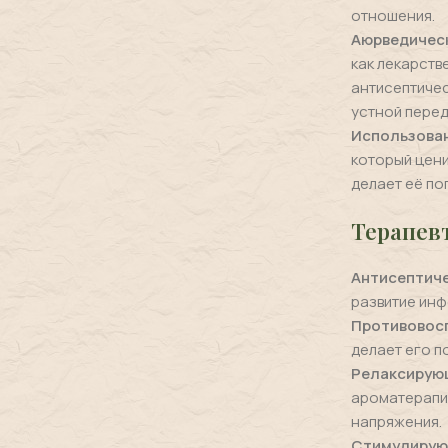
отношения.
Аюрведичес
как лекарств
антисептичес
устной перед
Использова
который цени
делает её по
Терапев
Антисептиче
развитие инф
Противовос
делает его п
Релаксирующ
ароматерапии
напряжения.
Стимулирую