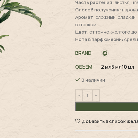
Часть растения:
листья, цв
Способ получения:
парова
Аромат:
сложный, сладкий,
оттенком
Цвет:
от темно-желтого до
Нота в парфюмерии:
средн
BRAND
ОБЪЕМ
2 мл
5 мл
10 мл
В наличии
Добавить в список жел