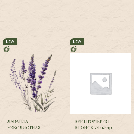
NEW
NEW
ЛАВАНДА
КРИПТОМЕРИЯ
УЗКОЛИСТНАЯ
ЯПОНСКАЯ (кедр
(Болгария),
Lavandula
японский),
Cryptomeria