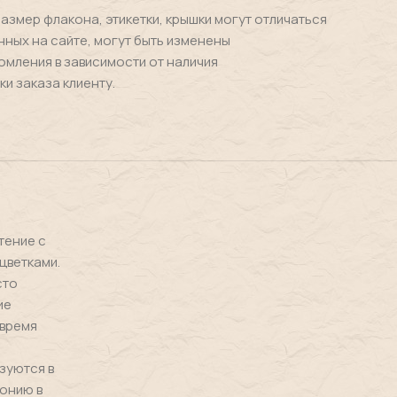
размер флакона, этикетки, крышки могут отличаться
нных на сайте, могут быть изменены
омления в зависимости от наличия
ки заказа клиенту.
тение с
цветками.
сто
ие
 время
зуются в
монию в