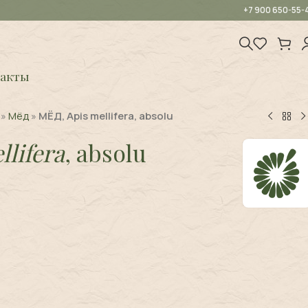
+7 900 650-55-
акты
»
Мёд
»
МЁД, Apis mellifera, absolu
llifera
, absolu