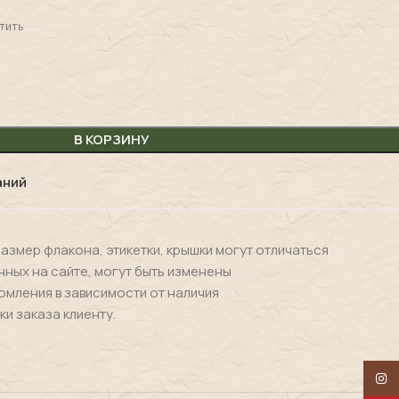
тить
В КОРЗИНУ
аний
размер флакона, этикетки, крышки могут отличаться
нных на сайте, могут быть изменены
омления в зависимости от наличия
ки заказа клиенту.
Insta