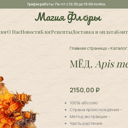
График работы: Пн-пт с 10:30 до 19:00 по Мск.
лог
О Нас
Новости
Блог
Рецепты
Доставка и оплата
Конт
Главная страница
»
Каталог
МЁД,
Apis me
2150,00
₽
100% абсолю
Страна происхождения –
Метод экстракции –
Часть растения: