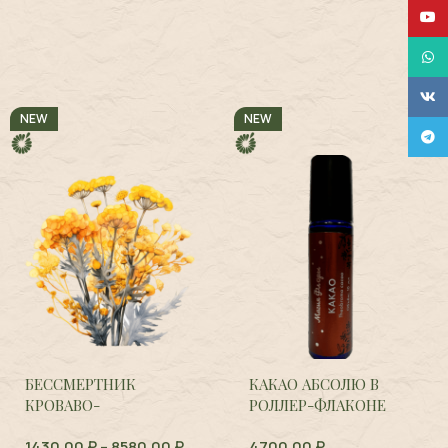
YouT
What
VK
NEW
NEW
Tele
БЕССМЕРТНИК
КАКАО АБСОЛЮ В
КРОВАВО-
РОЛЛЕР-ФЛАКОНЕ
КРАСНЫЙ,
Helichrysum
1430,00
₽
–
8580,00
₽
4700,00
₽
sanguineum