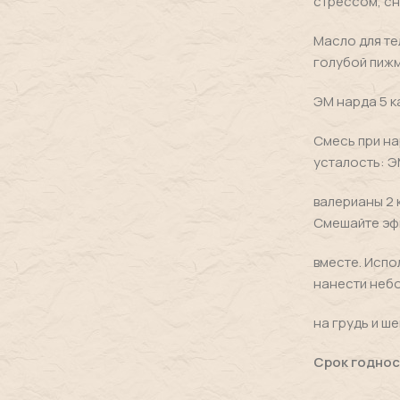
стрессом, сн
Масло для те
голубой пижм
ЭМ нарда 5 к
Смесь при на
усталость: Э
валерианы 2 
Смешайте эф
вместе. Испол
нанести неб
на грудь и ш
Срок годнос