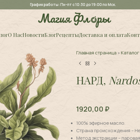
График работы: Пн-пт с 10:30 до 19:00 по Мск.
лог
О Нас
Новости
Блог
Рецепты
Доставка и оплата
Конт
Главная страница
»
Каталог
НАРД,
Nardos
1920,00
₽
100% эфирное масло.
Страна происхождения – Н
Метод экстракции – паровая