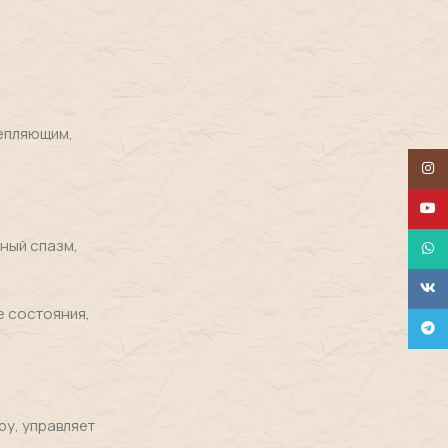
епляющим,
Insta
YouT
ный спазм,
What
VK
е состояния,
Tele
у, управляет