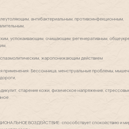
олеутоляющим, антибактериальным, противоинфекционным,
алительным,
ским, успокаивающим, очищающим, регенеративным, общеукр
им,
 спазмолитическим, жаропонижающим действием
ля применения: Бессонница, менструальные проблемы, мышеч
дороги,
адикулит, старение кожи, физическое напряжение, стрессовы
вное
ОНАЛЬНОЕ ВОЗДЕЙСТВИЕ: способствует спокойствию и мир