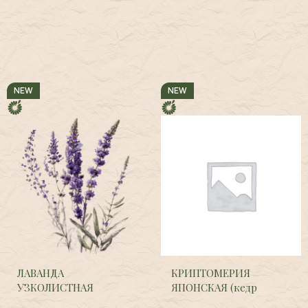
NEW
NEW
ЛАВАНДА
КРИПТОМЕРИЯ
УЗКОЛИСТНАЯ
ЯПОНСКАЯ (кедр
(Болгария),
Lavandula
японский),
Cryptomeria