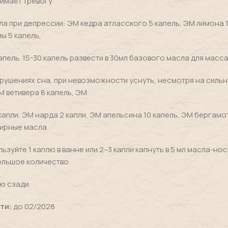
имает тревогу
ла при депрессии: ЭМ кедра атласского 5 капель, ЭМ лимона 1
ы 5 капель,
апель. 15-30 капель развести в 30мл базового масла для масс
рушениях сна, при невозможности уснуть, несмотря на силь
М ветивера 8 капель, ЭМ
капли, ЭМ нарда 2 капли, ЭМ апельсина 10 капель, ЭМ бергамот
ирные масла
ьзуйте 1 каплю в ванне или 2–3 капли капнуть в 5 мл масла-нос
ольшое количество
ею сзади.
ти:
до 02/2028