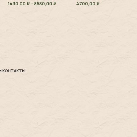
1430,00
₽
–
8580,00
₽
4700,00
₽
sanguineum
Ы
КОНТАКТЫ