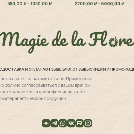
550,00
₽
–
1050,00
₽
2700,00
₽
–
6600,00
₽
angustifolia
japonica
С
ДОСТАВКА И ОПЛАТА
ОТЗЫВЫ
БЛОГ
ОТЗЫВЫ
СКИДКИ И ПРОМОКОД
ая на сайте - ознакомительная. Применение
но должно согласовываться с вашим врачом.
 ответственности за непрофессиональное
оматерапевтической продукции.