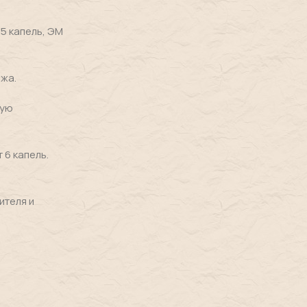
5 капель, ЭМ
ажа.
ную
 6 капель.
ителя и