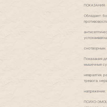
ПОКАЗАНИЯ:
Обладает: б
противовосп
антисептиче
успокаивающ
снотворным,
Показания д
мышечные су
невралгия, р
тревога, нер
напряжение;
ПСИХО-ЭМОЦИ