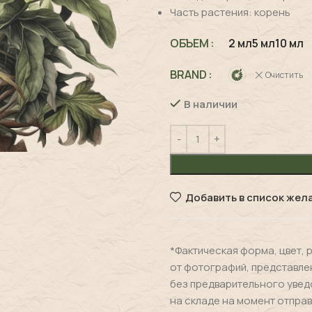
Часть растения: корень
ОБЪЕМ
2 мл
5 мл
10 мл
BRAND
Очистить
В наличии
Добавить в список жел
*Фактическая форма, цвет, 
от фотографий, представле
без предварительного увед
на складе на момент отправ