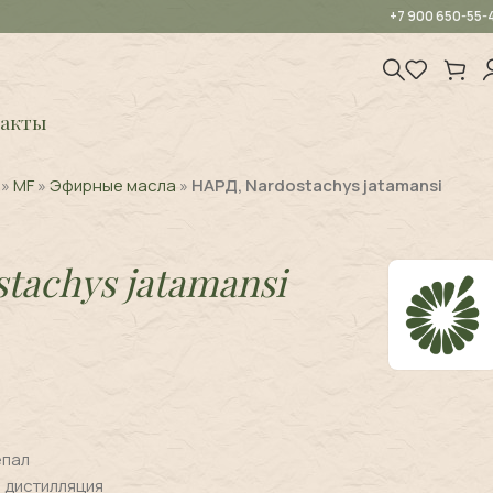
+7 900 650-55-
акты
»
MF
»
Эфирные масла
»
НАРД, Nardostachys jatamansi
tachys jatamansi
епал
 дистилляция