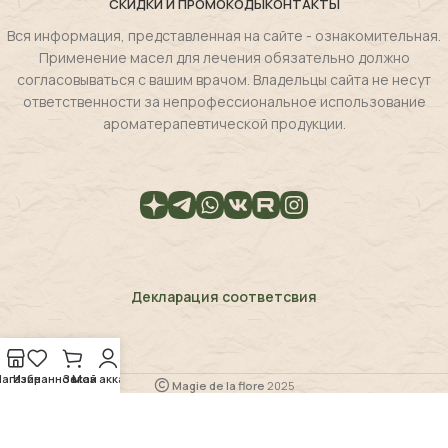
СКИДКИ И ПРОМОКОДЫ
КОНТАКТЫ
Вся информация, представленная на сайте - ознакомительная.
Применение масел для лечения обязательно должно
согласовываться с вашим врачом. Владельцы сайта не несут
ответственности за непрофессиональное использование
ароматерапевтической продукции.
Декларация соответсвия
агазин
Избранное
Заказ
Мой аккаунт
Magie de la flore
2025
Политика возвратаㅤ
ㅤ Политика обработки персональных данных