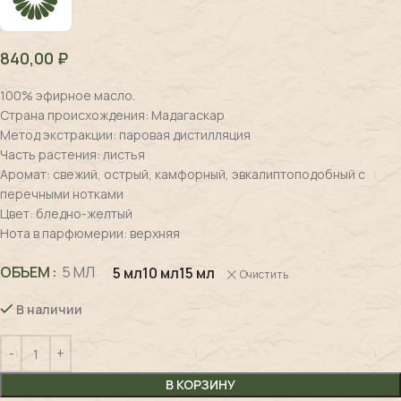
840,00
₽
100% эфирное масло.
Страна происхождения: Мадагаскар
Метод экстракции: паровая дистилляция
Часть растения: листья
Аромат:
с
вежий, острый, камфорный, эвкалиптоподобный с
перечными нотками
Цвет:
б
ледно-желтый
Нота
в парфюмерии: в
ерхняя
ОБЪЕМ
5 МЛ
5 мл
10 мл
15 мл
Очистить
В наличии
В КОРЗИНУ