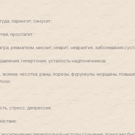
туда, ларингит, синусит;
тей, простатит;
гра, ревматизм, миозит, неврит, невралгия, заболевания суст
авления, гипертония, усталость надпочечников;
з, экзема, чесотка, раны, порезы, фурункулы, морщины, повы
лохи;
сть, стресс, депрессия.
йствие:
 воскрешению первородной чистоты сознания, помогает бы