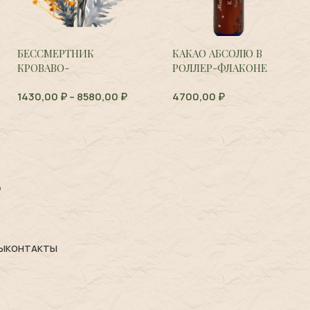
БЕССМЕРТНИК
КАКАО АБСОЛЮ В
КРОВАВО-
РОЛЛЕР-ФЛАКОНЕ
КРАСНЫЙ,
Helichrysum
1430,00
₽
–
8580,00
₽
4700,00
₽
sanguineum
Ы
КОНТАКТЫ