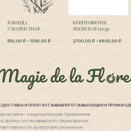
ЛАВАНДА
КРИПТОМЕРИЯ
УЗКОЛИСТНАЯ
ЯПОНСКАЯ (кедр
(Болгария),
Lavandula
японский),
Cryptomeria
550,00
₽
–
1050,00
₽
2700,00
₽
–
6600,00
₽
angustifolia
japonica
С
ДОСТАВКА И ОПЛАТА
ОТЗЫВЫ
БЛОГ
ОТЗЫВЫ
СКИДКИ И ПРОМОКОД
ая на сайте - ознакомительная. Применение
но должно согласовываться с вашим врачом.
 ответственности за непрофессиональное