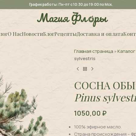
График работы: Пн-пт с 10:30 до 19:00 по Мск.
лог
О Нас
Новости
Блог
Рецепты
Доставка и оплата
Конт
Главная страница
»
Каталог
sylvestris
СОСНА ОБЫ
Pinus sylvest
1050,00
₽
100% эфирное масло.
Страна происхождения – Ф