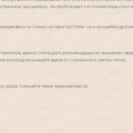
нутреннюю дисциплину. Он пробуждает состояние радости и 
щим вину не только за свои поступки, но и за ошибки других
отерпенов, важно соблюдать рекомендации по хранению эфир
ли в холодной комнате вдали от солнечного света и тепла.
дух дома, смешайте такие эфирные масла: