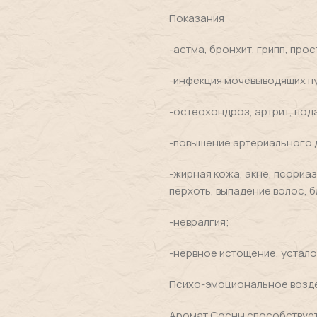
Показания:
-астма, бронхит, грипп, прос
-инфекция мочевыводящих пу
-остеохондроз, артрит, пода
-повышение артериального д
-жирная кожа, акне, псориа
перхоть, выпадение волос, б
-невралгия;
-нервное истощение, устало
Психо-эмоциональное возде
Аромат Сосны способствует