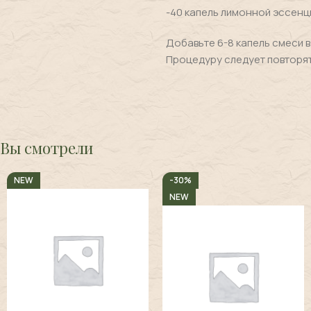
-40 капель лимонной эссенц
Добавьте 6-8 капель смеси в
Процедуру следует повторять
Вы смотрели
NEW
-30%
NEW