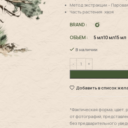
Метод экстракции – Парова
Часть растения: хвоя
BRAND
ОБЪЕМ
5 мл
10 мл
15 мл
В наличии
Добавить в список жел
*Фактическая форма, цвет, 
от фотографий, представле
без предварительного увед