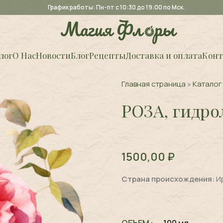
График работы: Пн-пт с 10:30 до 19:00 по Мск.
лог
О Нас
Новости
Блог
Рецепты
Доставка и оплата
Конт
Главная страница
»
Каталог
РОЗА, гидро
1500,00
₽
Страна происхождения:
И
ОБЪЕМ