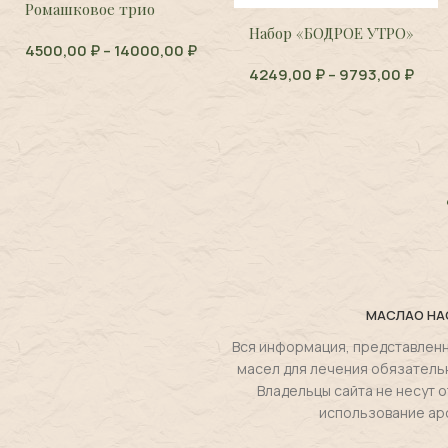
е трио
Набор «БОДРОЕ УТРО»
ЛАВАНДА
–
14000,00
₽
УЗКОЛИС
4249,00
₽
–
9793,00
₽
(Болгария)
550,00
₽
–
angustifolia
МАСЛА
О НА
Вся информация, представленн
масел для лечения обязатель
Владельцы сайта не несут
использование ар