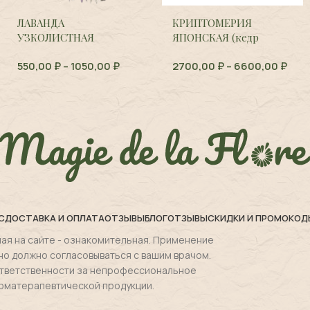
КРИПТОМЕРИЯ
БЕССМЕР
ТНАЯ
ЯПОНСКАЯ (кедр
КРОВАВО-
,
Lavandula
японский),
Cryptomeria
КРАСНЫЙ,
1050,00
₽
2700,00
₽
–
6600,00
₽
1430,00
₽
japonica
sanguineu
С
ДОСТАВКА И ОПЛАТА
ОТЗЫВЫ
БЛОГ
ОТЗЫВЫ
СКИДКИ И ПРОМОКОД
ая на сайте - ознакомительная. Применение
но должно согласовываться с вашим врачом.
 ответственности за непрофессиональное
оматерапевтической продукции.