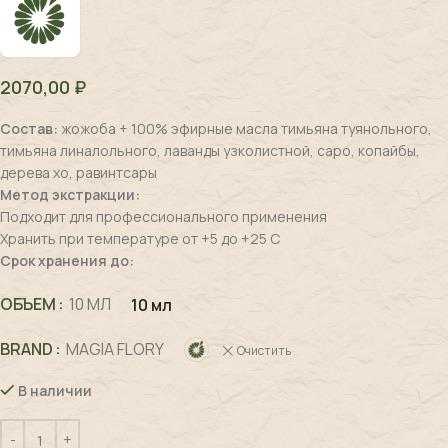
2070,00
₽
Состав:
жожоба + 100% эфирные масла тимьяна туянольного,
тимьяна линалольного, лаванды узколистной, саро, копайбы,
дерева хо, равинтсары
Метод экстракции:
Подходит для профессионального применения
Хранить при температуре от +5 до +25 С
Срок хранения до:
ОБЪЕМ
10 МЛ
10 мл
BRAND
MAGIA FLORY
Очистить
В наличии