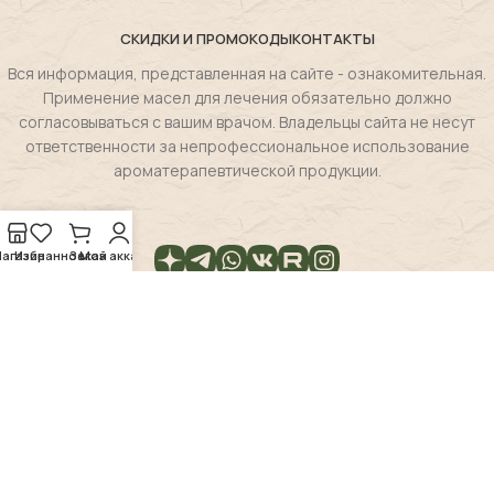
СКИДКИ И ПРОМОКОДЫ
КОНТАКТЫ
Вся информация, представленная на сайте - ознакомительная.
Применение масел для лечения обязательно должно
согласовываться с вашим врачом. Владельцы сайта не несут
ответственности за непрофессиональное использование
ароматерапевтической продукции.
агазин
Избранное
Заказ
Мой аккаунт
Декларация соответсвия
Magie de la flore
2025