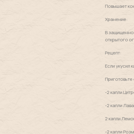
Повышает кон
Хранение:
В защищенном
открытого ог
Рецепт:
Если укусил 
Приготовьте 
-2 капли Цит
-2 капли Лав
2 капли Лемо
-2 капли Роз