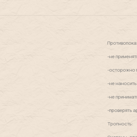
Противопока
-не применят
-осторожно п
-не наносить
-не принимат
-проверять а
Тропность: