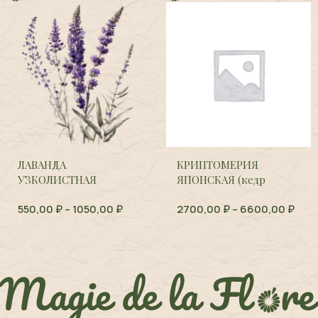
ЛАВАНДА
КРИПТОМЕРИЯ
УЗКОЛИСТНАЯ
ЯПОНСКАЯ (кедр
(Болгария),
Lavandula
японский),
Cryptomeria
550,00
₽
–
1050,00
₽
2700,00
₽
–
6600,00
₽
angustifolia
japonica