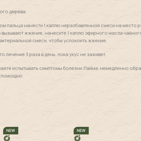
ного дерева.
ом пальца нанести 1 каплю неразбавленной смеси на место ра
 вызывают жжение, нанесите 1 каплю эфирного масла чайног
актериальной смеси, чтобы успокоить жжение.
о лечение 3 раза в день, пока укус не заживет.
наете испытывать симптомы болезни Лайма, немедленно обра
 помощью.
NEW
NEW