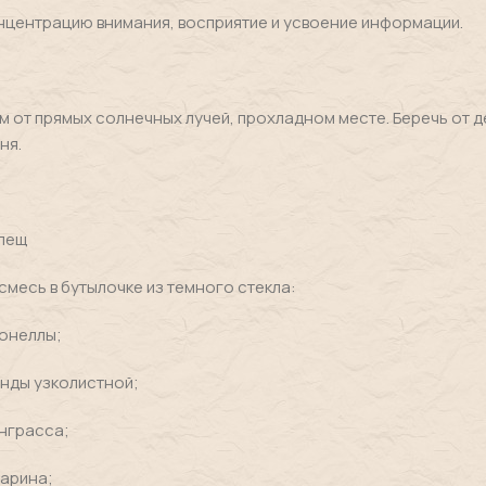
центрацию внимания, восприятие и усвоение информации.
 от прямых солнечных лучей, прохладном месте. Беречь от д
ня.
клещ
смесь в бутылочке из темного стекла:
ронеллы;
анды узколистной;
нграсса;
марина;