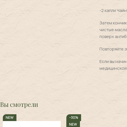
-2 капли Чай
Затем кончик
чистые масла
поверх антиб
Повторяйте эт
Если вы начи
медицинской
Вы смотрели
NEW
-30%
NEW