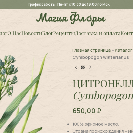
График работы: Пн-пт с 10:30 до 19:00 по Мск.
лог
О Нас
Новости
Блог
Рецепты
Доставка и оплата
Конт
Главная страница
»
Каталог
Cymbopogon winterianus
ЦИТРОНЕЛЛ
Cymbopogon 
650,00
₽
100% эфирное масло.
Страна происхождения – И