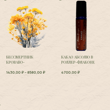
БЕССМЕРТНИК
КАКАО АБСОЛЮ В
КРОВАВО-
РОЛЛЕР-ФЛАКОНЕ
КРАСНЫЙ,
Helichrysum
1430,00
₽
–
8580,00
₽
4700,00
₽
sanguineum