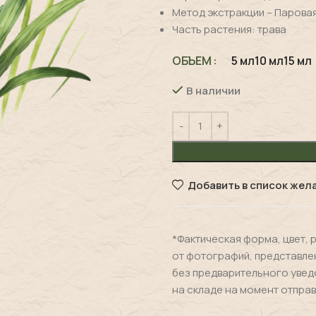
Метод экстракции – Парова
Часть растения: трава
ОБЪЕМ
5 мл
10 мл
15 мл
В наличии
Добавить в список жел
*Фактическая форма, цвет, 
от фотографий, представле
без предварительного увед
на складе на момент отправ