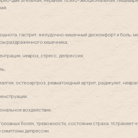
рно-двигательная, нервная, психо-эмоциональная, пищевари
ая.
тошнота, гастрит, желудочно-кишечный дискомфорт и боль, м
ром раздраженного кишечника;
ентрация, невроз, стресс, депрессия;
ль;
алгия, остеоартроз, ревматоидный артрит, радикулит, неврал
менструации.
ональное воздействие:
головных болях, тревожности, состоянии страха. Устраняет ч
 симптомы депрессии.