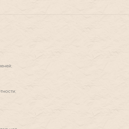
пеней;
отности;